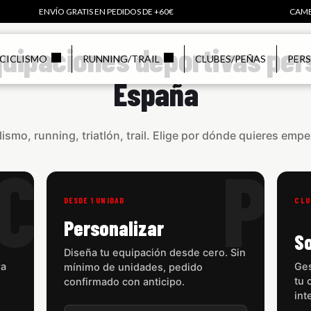
ENVÍO GRATIS EN PEDIDOS DE +60€
CAMB
uipaciones deportivas per
CICLISMO
RUNNING/TRAIL
CLUBES/PEÑAS
PER
España
lismo, running, triatlón, trail. Elige por dónde quieres empe
C
P
DESDE 1 UNIDAD
CLU
Personalizar
S
Diseña tu equipación desde cero. Sin
ra
Ges
mínimo de unidades, pedido
tu 
confirmado con anticipo.
int