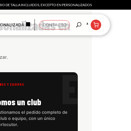
IO DE TALLA INCLUIDOS, EXCEPTO EN PERSONALIZADOS
sonalizadas en
SONALIZADA
CONTACTO
zar.
E
BES Y EQUIPOS
omos un club
tionamos el pedido completo de
club o equipo, con un único
erlocutor.