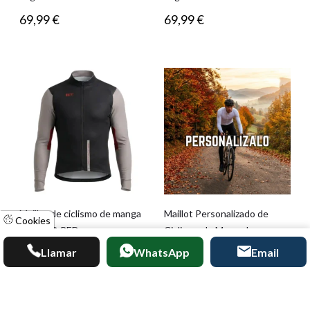
69,99
€
69,99
€
Maillot de ciclismo de manga
Maillot Personalizado de
Cookies
larga GO RED
Ciclismo de Manga Larga
Llamar
WhatsApp
Email
69,99
€
115,97
€