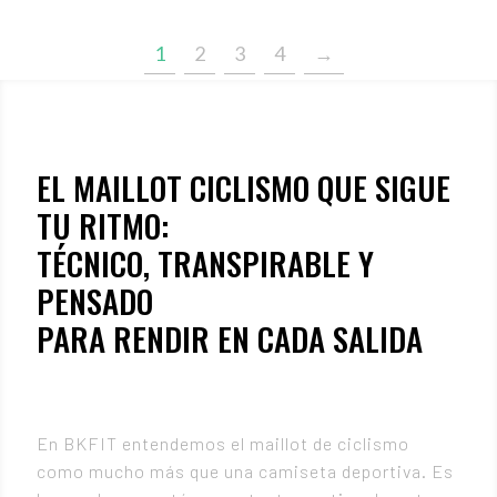
1
2
3
4
→
EL MAILLOT CICLISMO QUE SIGUE
TU RITMO:
TÉCNICO, TRANSPIRABLE Y
PENSADO
PARA RENDIR EN CADA SALIDA
En BKFIT entendemos el maillot de ciclismo
como mucho más que una camiseta deportiva. Es