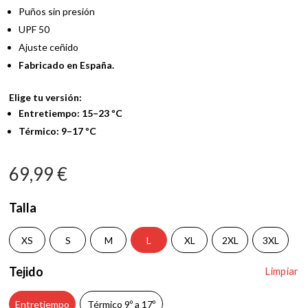
Puños sin presión
UPF 50
Ajuste ceñido
Fabricado en España.
Elige tu versión:
Entretiempo: 15–23 ºC
Térmico: 9–17 ºC
69,99
€
Talla
XS
S
M
L
XL
2XL
3XL
Tejido
Limpiar
Entretiempo
Térmico 9º a 17º