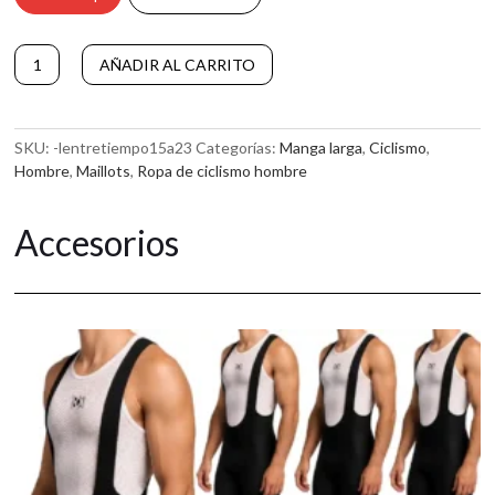
Maillot
AÑADIR AL CARRITO
de
A
ciclismo
l
de
t
manga
SKU:
-lentretiempo15a23
Categorías:
Manga larga
,
Ciclismo
,
e
larga
Hombre
,
Maillots
,
Ropa de ciclismo hombre
r
GO
n
RED
a
Accesorios
cantidad
t
i
v
e
: