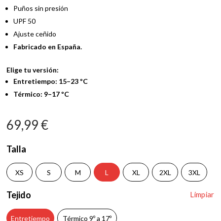
Puños sin presión
UPF 50
Ajuste ceñido
Fabricado en España.
Elige tu versión:
Entretiempo: 15–23 ºC
Térmico: 9–17 ºC
69,99
€
Talla
XS
S
M
L
XL
2XL
3XL
Tejido
Limpiar
Entretiempo
Térmico 9º a 17º