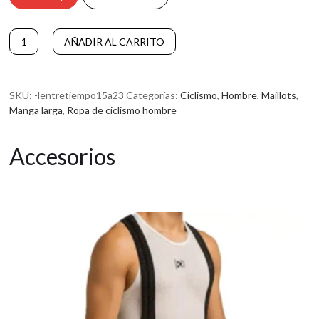
Maillot
A
AÑADIR AL CARRITO
de
l
ciclismo
t
de
e
manga
r
SKU:
-lentretiempo15a23
Categorías:
Ciclismo
,
Hombre
,
Maillots
,
larga
n
Manga larga
,
Ropa de ciclismo hombre
YUKTA
a
cantidad
t
Accesorios
i
v
e
: