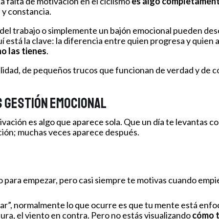
a falta de motivación en el ciclismo
es algo completament
 y constancia.
és del trabajo o simplemente un bajón emocional pueden de
 está la clave: la diferencia entre quien progresa y quie
o las tienes
.
alidad, de pequeños trucos que funcionan de verdad y de có
es gestión emocional
vación es algo que aparece sola. Que un día te levantas con
cción; muchas veces aparece después.
o para empezar, pero casi siempre te motivas cuando empi
r”, normalmente lo que ocurre es que tu mente está enfoc
dura, el viento en contra. Pero no estás visualizando
cómo t