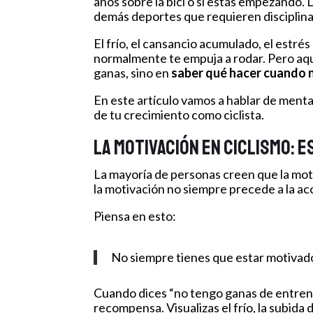
años sobre la bici o si estás empezando. L
demás deportes que requieren disciplina
El frío, el cansancio acumulado, el estr
normalmente te empuja a rodar. Pero aquí
ganas, sino en
saber qué hacer cuando n
En este artículo vamos a hablar de ment
de tu crecimiento como ciclista.
La motivación en ciclismo: 
La mayoría de personas creen que la moti
la motivación no siempre precede a la a
Piensa en esto:
No siempre tienes que estar motivad
Cuando dices “no tengo ganas de entrena
recompensa. Visualizas el frío, la subida 