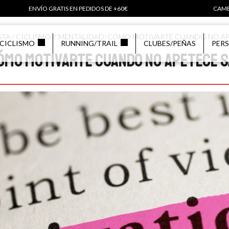
ENVÍO GRATIS EN PEDIDOS DE +60€
CAMB
STA
/
CICLISMO Y MENTALIDAD: CÓMO MOTIVARTE CUANDO NO AP
CICLISMO
RUNNING/TRAIL
CLUBES/PEÑAS
PER
cómo motivarte cuando no apetece s