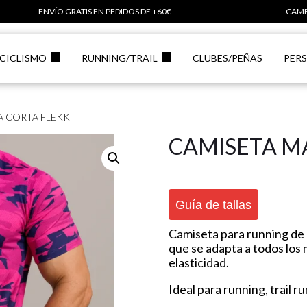
ENVÍO GRATIS EN PEDIDOS DE +60€
CAMB
CICLISMO
RUNNING/TRAIL
CLUBES/PEÑAS
PER
A CORTA FLEKK
CAMISETA M
Guía de tallas
Camiseta para running de
que se adapta a todos los 
elasticidad.
Ideal para running, trail r