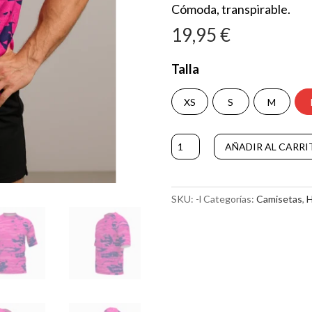
Cómoda, transpirable.
19,95
€
Talla
XS
S
M
CAMISETA
AÑADIR AL CARRI
MANGA
CORTA
FLEKK
cantidad
SKU:
-l
Categorías:
Camisetas
,
H