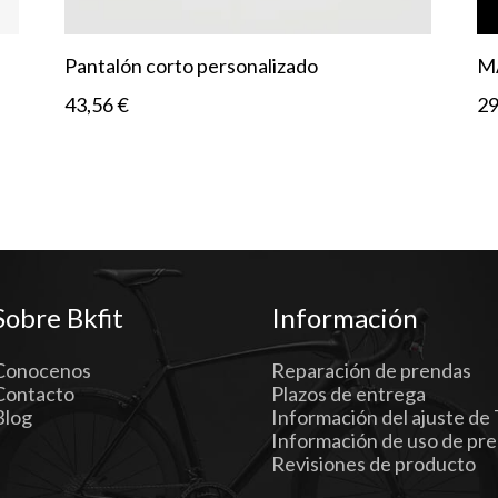
Pantalón corto personalizado
M
43,56
€
2
Sobre Bkfit
Información
Conocenos
Reparación de prendas
Contacto
Plazos de entrega
Blog
Información del ajuste de 
Información de uso de pr
Revisiones de producto