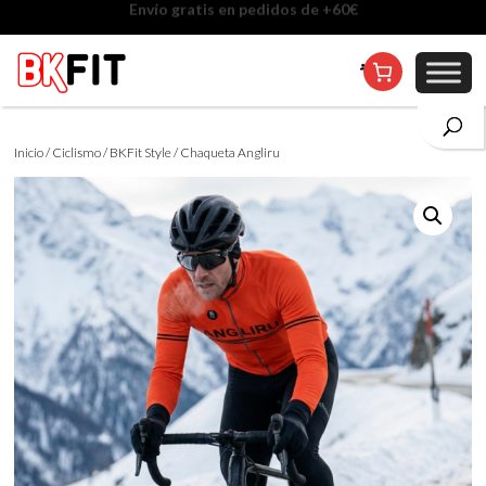
Cambio de talla incluido, excepto en personalizados
Inicio
/
Ciclismo
/
BKFit Style
/ Chaqueta Angliru