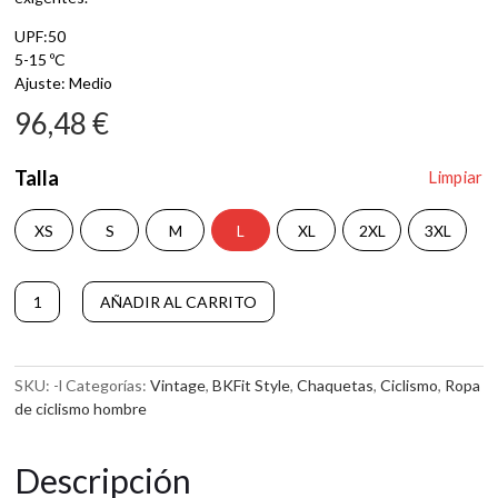
UPF:50
5-15 ºC
Ajuste: Medio
96,48
€
Talla
Limpiar
XS
S
M
L
XL
2XL
3XL
Chaqueta
A
AÑADIR AL CARRITO
Angliru
l
cantidad
t
e
r
SKU:
-l
Categorías:
Vintage
,
BKFit Style
,
Chaquetas
,
Ciclismo
,
Ropa
n
de ciclismo hombre
a
t
Descripción
i