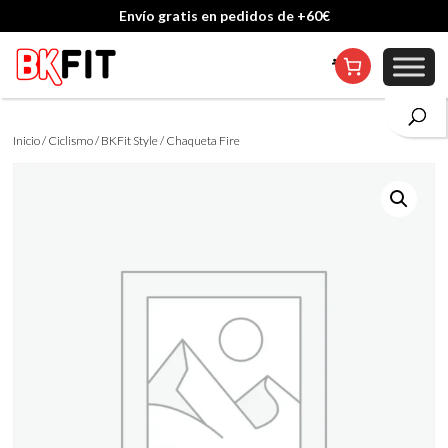
Envío gratis en pedidos de +60€
Cambio de talla incluido, excepto en personalizados
Inicio
/
Ciclismo
/
BKFit Style
/ Chaqueta Fire