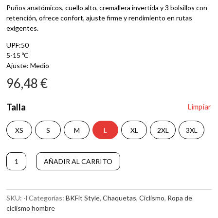
Puños anatómicos, cuello alto, cremallera invertida y 3 bolsillos con
retención, ofrece confort, ajuste firme y rendimiento en rutas
exigentes.
UPF:50
5-15 ºC
Ajuste: Medio
96,48
€
Talla
Limpiar
XS
S
M
L
XL
2XL
3XL
Chaqueta
AÑADIR AL CARRITO
Fire
A
cantidad
l
t
SKU:
-l
Categorías:
BKFit Style
,
Chaquetas
,
Ciclismo
,
Ropa de
e
ciclismo hombre
r