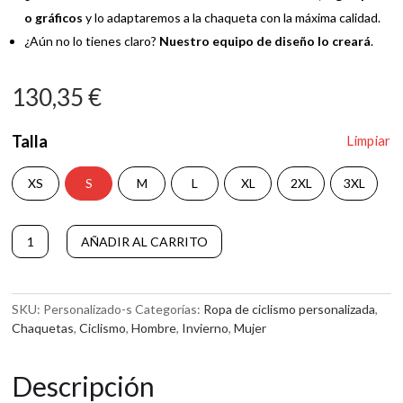
o gráficos
y lo adaptaremos a la chaqueta con la máxima calidad.
¿Aún no lo tienes claro?
Nuestro equipo de diseño lo creará
.
130,35
€
Talla
Limpiar
XS
S
M
L
XL
2XL
3XL
Chaqueta
A
AÑADIR AL CARRITO
de
l
Ciclismo
t
Personalizada
e
cantidad
r
SKU:
Personalizado-s
Categorías:
Ropa de ciclismo personalizada
,
n
Chaquetas
,
Ciclismo
,
Hombre
,
Invierno
,
Mujer
a
t
Descripción
i