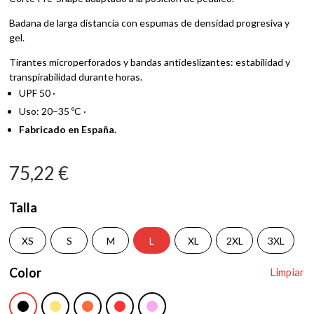
Badana de larga distancia con espumas de densidad progresiva y
gel.
Tirantes microperforados y bandas antideslizantes: estabilidad y
transpirabilidad durante horas.
UPF 50 ·
Uso: 20–35 ºC ·
Fabricado en España.
75,22
€
Talla
XS
S
M
L
XL
2XL
3XL
Color
Limpiar