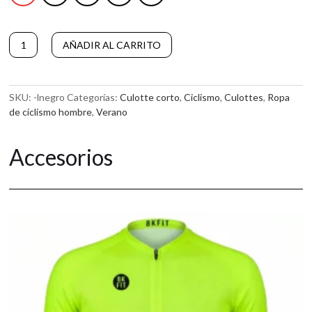
Culotte
A
AÑADIR AL CARRITO
de
l
ciclismo
t
corto
e
ATTAQUE
r
SKU:
-lnegro
Categorías:
Culotte corto
,
Ciclismo
,
Culottes
,
Ropa
cantidad
n
de ciclismo hombre
,
Verano
a
t
Accesorios
i
v
e
: