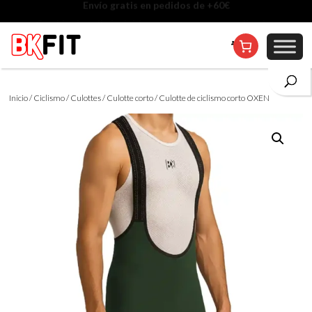
Cambio de talla incluido, excepto en personalizados
Inicio
/
Ciclismo
/
Culottes
/
Culotte corto
/ Culotte de ciclismo corto OXEN