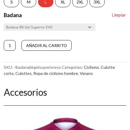
S
M
L
XL
2XL
3XL
Badana
Limpiar
Culotte
AÑADIR AL CARRITO
de
A
ciclismo
l
corto
t
OXEN
SKU:
-lbadanabkgelsuperiorevo
Categorías:
Ciclismo
,
Culotte
e
cantidad
corto
,
Culottes
,
Ropa de ciclismo hombre
,
Verano
r
n
a
Accesorios
t
i
v
e
: