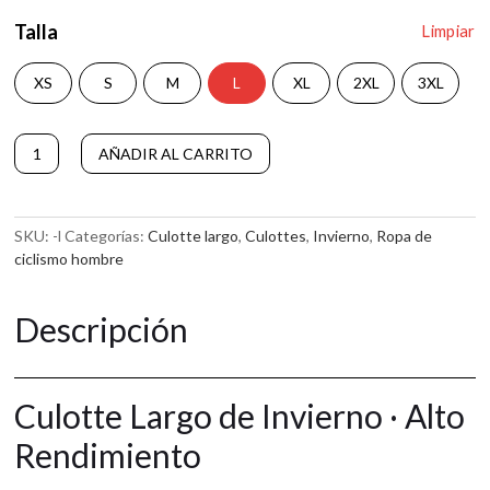
Talla
Limpiar
XS
S
M
L
XL
2XL
3XL
Culotte
A
AÑADIR AL CARRITO
Largo
l
Attaque
t
Azul
e
cantidad
r
SKU:
-l
Categorías:
Culotte largo
,
Culottes
,
Invierno
,
Ropa de
n
ciclismo hombre
a
t
Descripción
i
v
e
:
Culotte Largo de Invierno · Alto
Rendimiento