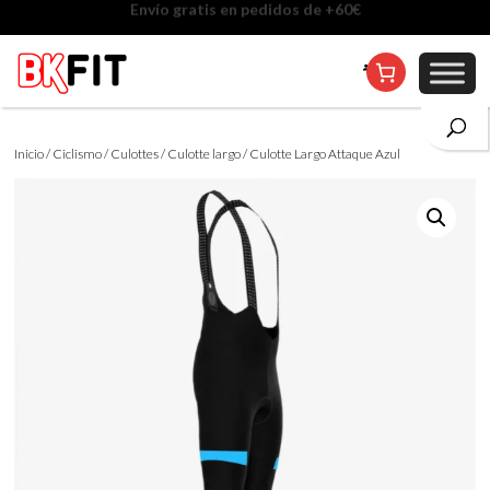
Cambio de talla incluido, excepto en personalizados
Inicio
/
Ciclismo
/
Culottes
/
Culotte largo
/ Culotte Largo Attaque Azul