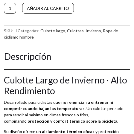
Culotte
A
AÑADIR AL CARRITO
Largo
l
Attaque
t
Rosa
e
cantidad
r
SKU:
-l
Categorías:
Culotte largo
,
Culottes
,
Invierno
,
Ropa de
n
ciclismo hombre
a
t
Descripción
i
v
e
:
Culotte Largo de Invierno · Alto
Rendimiento
Desarrollado para ciclistas que
no renuncian a entrenar ni
competir cuando bajan las temperaturas
. Un culotte pensado
para rendir al máximo en climas frescos o fríos,
combinando
protección y confort térmico
sobre la bicicleta.
Su diseño ofrece un
aislamiento térmico eficaz
y protección