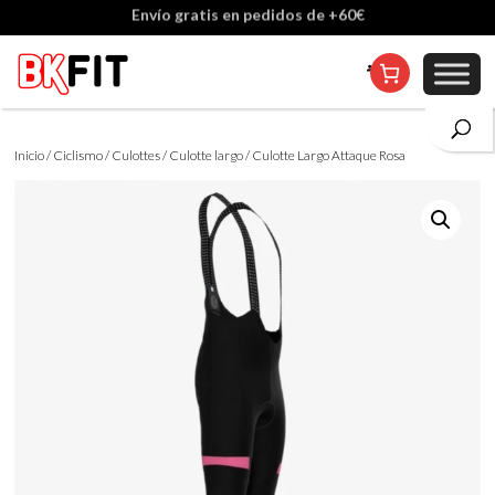
Envío gratis en pedidos de +60€
Cambio de talla incluido, excepto en personalizados
Inicio
/
Ciclismo
/
Culottes
/
Culotte largo
/ Culotte Largo Attaque Rosa