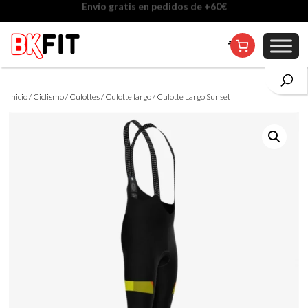
Cambio de talla incluido, excepto en personalizados
Inicio
/
Ciclismo
/
Culottes
/
Culotte largo
/ Culotte Largo Sunset