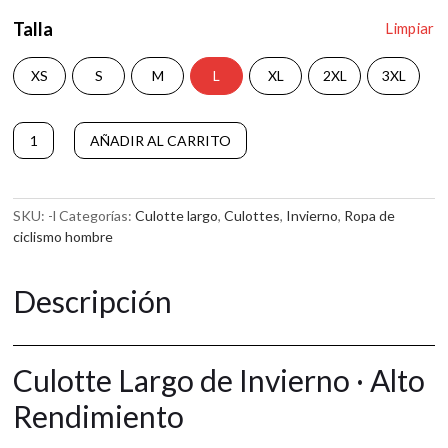
Talla
Limpiar
XS
S
M
L
XL
2XL
3XL
Culotte
AÑADIR AL CARRITO
Largo
A
Sunset
l
cantidad
t
SKU:
-l
Categorías:
Culotte largo
,
Culottes
,
Invierno
,
Ropa de
e
ciclismo hombre
r
n
a
Descripción
t
i
v
e
Culotte Largo de Invierno · Alto
:
Rendimiento