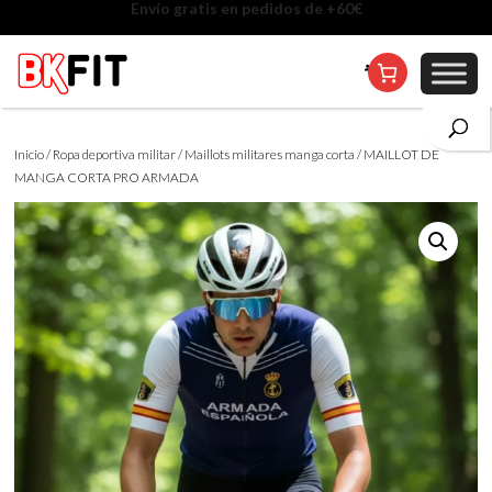
Cambio de talla incluido, excepto en personalizados
Inicio
/
Ropa deportiva militar
/
Maillots militares manga corta
/ MAILLOT DE
MANGA CORTA PRO ARMADA