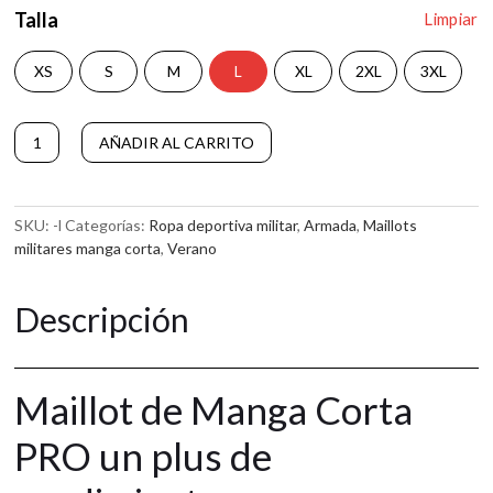
Talla
Limpiar
XS
S
M
L
XL
2XL
3XL
MAILLOT
A
AÑADIR AL CARRITO
DE
l
MANGA
t
CORTA
e
PRO
r
SKU:
-l
Categorías:
Ropa deportiva militar
,
Armada
,
Maillots
ARMADA
n
militares manga corta
,
Verano
cantidad
a
t
Descripción
i
v
e
:
Maillot de Manga Corta
PRO un plus de