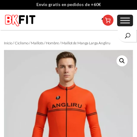
Cambio de talla incluido, excepto en personalizados
Inicio
/
Ciclismo
/
Maillots
/
Hombre
/ Maillot de Manga Larga Angliru