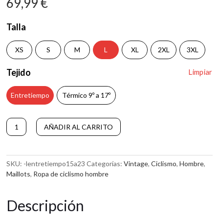
69,99
€
Talla
XS
S
M
L
XL
2XL
3XL
Tejido
Limpiar
Entretiempo
Térmico 9º a 17º
Maillot
A
AÑADIR AL CARRITO
de
l
Manga
t
Larga
e
Angliru
r
SKU:
-lentretiempo15a23
Categorías:
Vintage
,
Ciclismo
,
Hombre
,
cantidad
n
Maillots
,
Ropa de ciclismo hombre
a
t
Descripción
i
v