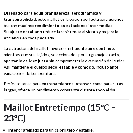
e
:
Diseñado para equilibrar ligereza, aerodinámica y
transpirabilidad
, este maillot es la opción perfecta para quienes
buscan
máximo rendimiento en estaciones intermedias
.
Su
ajuste entallado
reduce la resistencia al viento y mejora la
eficiencia en cada pedalada.
La estructura del maillot favorece un
flujo de aire continuo
,
mientras que sus tejidos, seleccionados por su gramaje exacto,
aportan la
calidez justa
sin comprometer la evacuación del sudor.
Así, mantiene el cuerpo
seco, estable y cómodo
, incluso ante
variaciones de temperatura.
Perfecto tanto para
entrenamientos intensos
como para
rutas
largas
, ofrece un rendimiento constante durante todo el día.
Maillot Entretiempo (15ºC –
23ºC)
Interior afelpado para un calor ligero y estable.