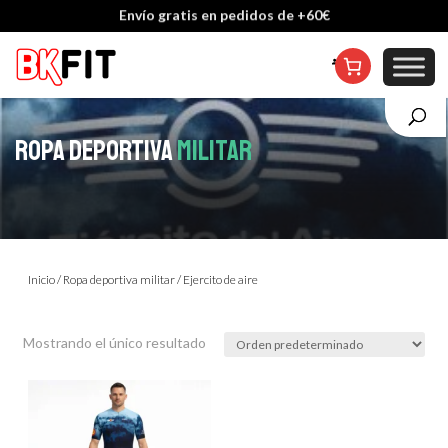
Envío gratis en pedidos de +60€
Cambio de talla incluido, excepto en personalizados
ROPA DEPORTIVA
MILITAR
Inicio
/
Ropa deportiva militar
/ Ejercito de aire
Mostrando el único resultado