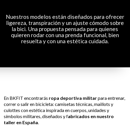
Nuestros modelos están diseñados para ofrecer
ligereza, transpiración y un ajuste cómodo sobre
la bici. Una propuesta pensada para quienes
quieren rodar con una prenda funcional, bien
resuelta y con una estética cuidada.
En BKFIT encontrarás
ropa deportiva militar
para entrenar,
correr o salir en bicicleta: camisetas técnicas, maillots y
culottes con estética inspirada en cuerpos, unidades y
símbolos militares, diseñados y f
abricados en nuestro
taller en España
.