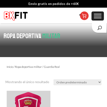
Envío gratis en pedidos de +60€
Cambio de talla incluido, excepto en personalizados
ROPA DEPORTIVA
MILITAR
Inicio
/
Ropa deportiva militar
/ Guardia Real
Mostrando el único resultado