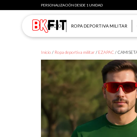
PERSONALIZACIÓN DESDE 1 UNIDAD
INICIO
ROPA DEPORTIVA MILITAR
Inicio
/
Ropa deportiva militar
/
EZAPAC
/ CAMISET