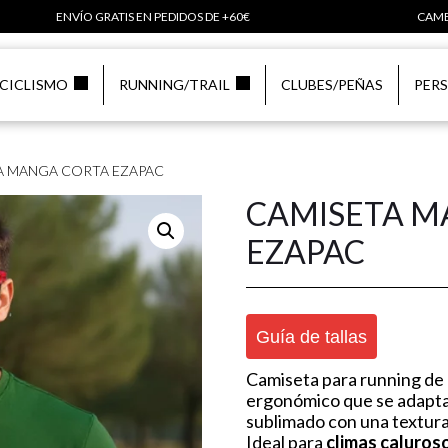
ENVÍO GRATIS EN PEDIDOS DE +60€
CAMB
CICLISMO
RUNNING/TRAIL
CLUBES/PEÑAS
PER
A MANGA CORTA EZAPAC
CAMISETA M
EZAPAC
Guía de tallas
Camiseta para running de 
ergonómico que se adapta 
sublimado con una textura 
Ideal para
climas caluros