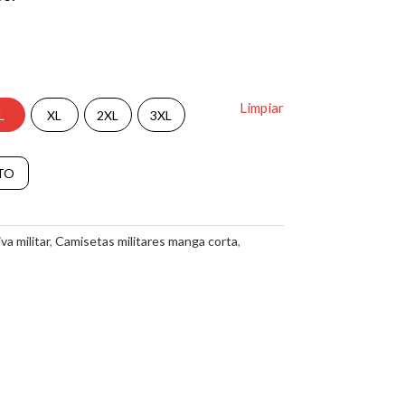
Limpiar
L
XL
2XL
3XL
TO
a militar
,
Camisetas militares manga corta
,