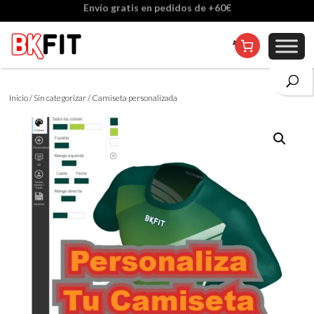
Cambio de talla incluido, excepto en personalizados
Inicio
/
Sin categorizar
/ Camiseta personalizada