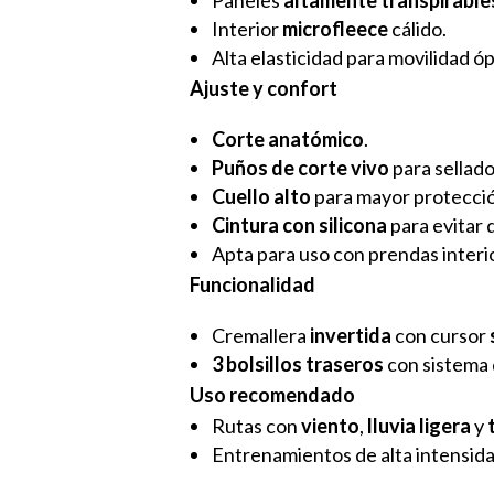
Interior
microfleece
cálido.
Alta elasticidad para movilidad ó
Ajuste y confort
Corte anatómico
.
Puños de corte vivo
para sellado
Cuello alto
para mayor protecció
Cintura con silicona
para evitar 
Apta para uso con prendas interi
Funcionalidad
Cremallera
invertida
con cursor
3 bolsillos traseros
con sistema 
Uso recomendado
Rutas con
viento
,
lluvia ligera
y
Entrenamientos de alta intensid