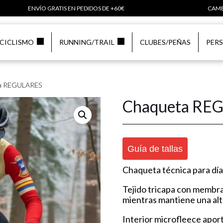
ENVÍO GRATIS EN PEDIDOS DE +60€
CAMB
CICLISMO
RUNNING/TRAIL
CLUBES/PEÑAS
PER
ta REGULARES
Chaqueta RE
Guía de tallas
Chaqueta técnica para días f
Tejido tricapa con membran
mientras mantiene una alta
Interior microfleece aport