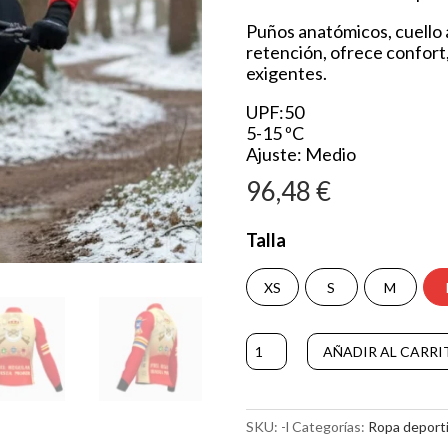
Puños anatómicos, cuello al
retención, ofrece confort,
exigentes.
UPF:50
5-15 ºC
Ajuste: Medio
96,48
€
Talla
XS
S
M
Chaqueta
AÑADIR AL CARRI
REGULARES
cantidad
SKU:
-l
Categorías:
Ropa deportiv