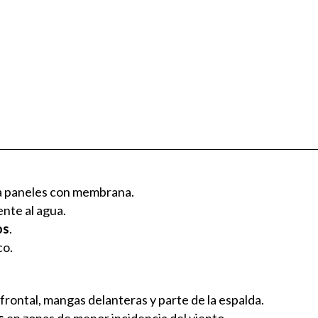
 a paneles con membrana.
ente al agua.
os
.
co.
frontal, mangas delanteras y parte de la espalda.
s
en zonas de menor incidencia del viento.