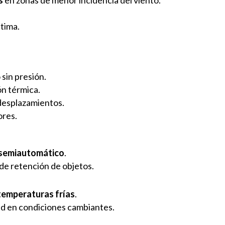
ptima.
 sin presión.
n térmica.
desplazamientos.
ores.
semiautomático
.
de retención de objetos.
temperaturas frías
.
ad en condiciones cambiantes.