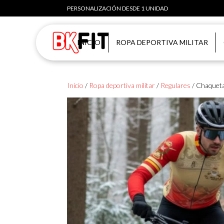
PERSONALIZACIÓN DESDE 1 UNIDAD
INICIO
ROPA DEPORTIVA MILITAR
Inicio
/
Ropa deportiva militar
/
Regulares
/ Chaque