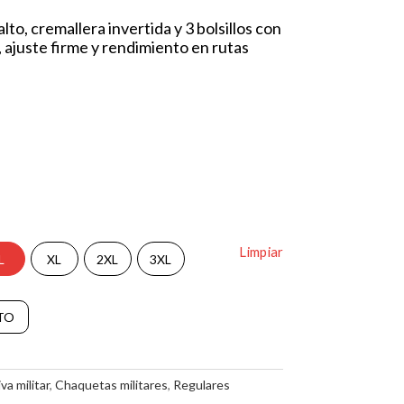
to, cremallera invertida y 3 bolsillos con
 ajuste firme y rendimiento en rutas
Limpiar
L
XL
2XL
3XL
A
TO
l
t
e
r
a militar
,
Chaquetas militares
,
Regulares