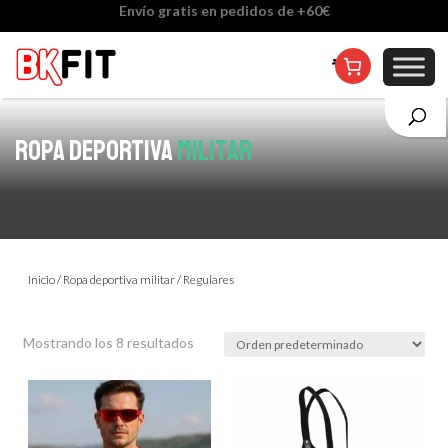
Cambio de talla incluido, excepto en personalizados
ROPA DEPORTIVA
MILITAR
Inicio
/
Ropa deportiva militar
/ Regulares
Mostrando los 8 resultados