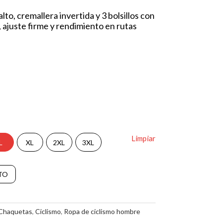
to, cremallera invertida y 3 bolsillos con
 ajuste firme y rendimiento en rutas
Limpiar
L
XL
2XL
3XL
A
TO
l
t
e
r
Chaquetas
,
Ciclismo
,
Ropa de ciclismo hombre