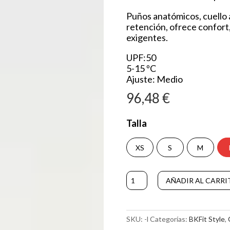
Puños anatómicos, cuello al
retención, ofrece confort,
exigentes.
UPF:50
5-15 ºC
Ajuste: Medio
96,48
€
Talla
XS
S
M
Chaqueta
AÑADIR AL CARRI
TUNGUSKA
cantidad
SKU:
-l
Categorías:
BKFit Style
,