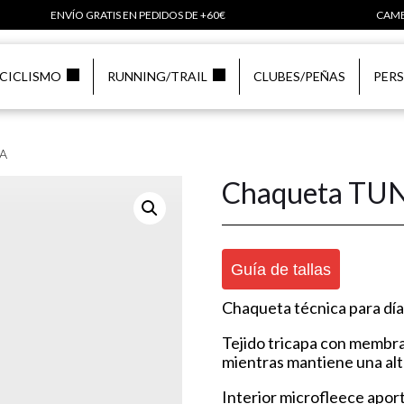
ENVÍO GRATIS EN PEDIDOS DE +60€
CAMB
CICLISMO
RUNNING/TRAIL
CLUBES/PEÑAS
PER
KA
Chaqueta T
Guía de tallas
Chaqueta técnica para días f
Tejido tricapa con membran
mientras mantiene una alta
Interior microfleece aport