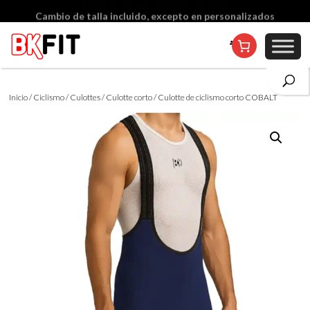
Cambio de talla incluido, excepto en personalizados
Inicio
/
Ciclismo
/
Culottes
/
Culotte corto
/ Culotte de ciclismo corto COBALT