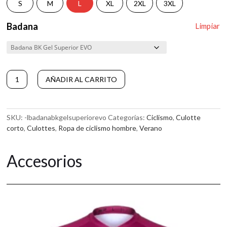
S
M
L
XL
2XL
3XL
Badana
Limpiar
Culotte
A
AÑADIR AL CARRITO
de
l
ciclismo
t
corto
e
COBALT
r
SKU:
-lbadanabkgelsuperiorevo
Categorías:
Ciclismo
,
Culotte
cantidad
n
corto
,
Culottes
,
Ropa de ciclismo hombre
,
Verano
a
t
Accesorios
i
v
e
: