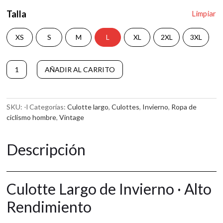
Talla
Limpiar
XS
S
M
L
XL
2XL
3XL
Culotte
AÑADIR AL CARRITO
Largo
A
Cinel
l
cantidad
t
SKU:
-l
Categorías:
Culotte largo
,
Culottes
,
Invierno
,
Ropa de
e
ciclismo hombre
,
Vintage
r
n
a
Descripción
t
i
v
e
Culotte Largo de Invierno · Alto
:
Rendimiento