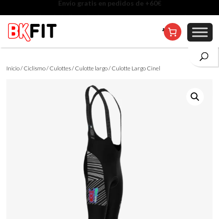
Cambio de talla incluido, excepto en personalizados
Inicio
/
Ciclismo
/
Culottes
/
Culotte largo
/ Culotte Largo Cinel