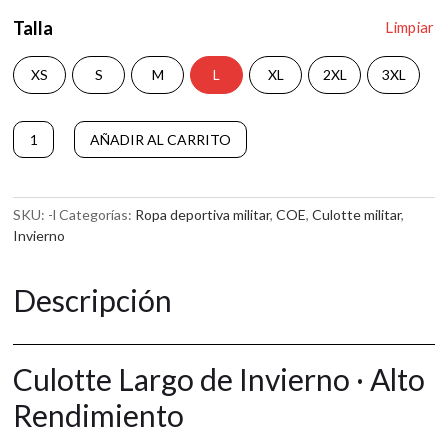
Talla
Limpiar
XS
S
M
L
XL
2XL
3XL
Culotte
AÑADIR AL CARRITO
Largo
A
COE
l
cantidad
t
SKU:
-l
Categorías:
Ropa deportiva militar
,
COE
,
Culotte militar
,
e
Invierno
r
n
a
Descripción
t
i
v
e
Culotte Largo de Invierno · Alto
:
Rendimiento