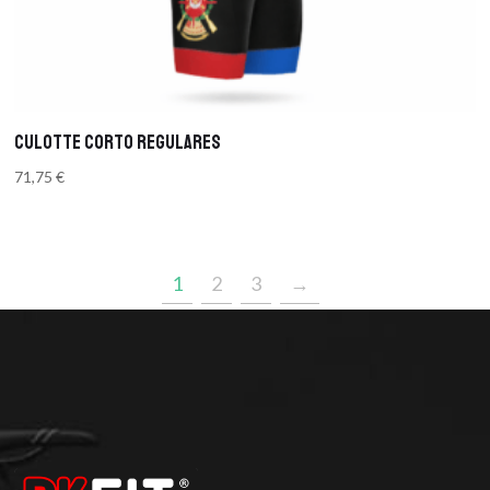
CULOTTE CORTO REGULARES
71,75
€
1
2
3
→