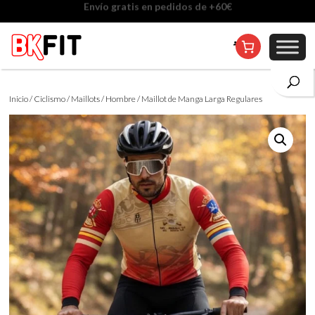
Cambio de talla incluido, excepto en personalizados
Inicio
/
Ciclismo
/
Maillots
/
Hombre
/ Maillot de Manga Larga Regulares