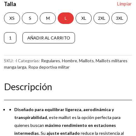
Talla
Limpiar
XS
S
M
L
XL
2XL
3XL
Maillot
AÑADIR AL CARRITO
de
A
Manga
l
Larga
t
Regulares
SKU:
-l
Categorías:
Regulares
,
Hombre
,
Maillots
,
Maillots militares
e
cantidad
manga larga
,
Ropa deportiva militar
r
n
a
Descripción
t
i
v
e
Diseñado para equilibrar ligereza, aerodinámica y
:
transpirabilidad
, este maillot es la opción perfecta para
quienes buscan
máximo rendimiento en estaciones
intermedias
. Su
ajuste entallado
reduce la resistencia al