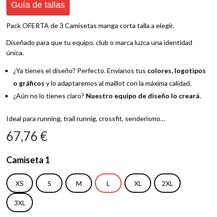
Guía de tallas
Pack OFERTA de 3 Camisetas manga corta talla a elegir.
Diseñado para que tu equipo, club o marca luzca una identidad
única.
¿Ya tienes el diseño? Perfecto. Envíanos tus
colores, logotipos
o gráficos
y lo adaptaremos al maillot con la máxima calidad.
¿Aún no lo tienes claro?
Nuestro equipo de diseño lo creará
.
Ideal para running, trail runnig, crossfit, senderismo…
67,76
€
Camiseta 1
XS
S
M
L
XL
2XL
3XL