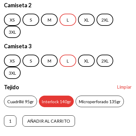
Camiseta 2
XS
S
M
L
XL
2XL
3XL
Camiseta 3
XS
S
M
L
XL
2XL
3XL
Tejido
Limpiar
Cuadrillé 95gr
Interlock 140gr
Microperforado 135gr
PACK
A
AÑADIR AL CARRITO
3
l
Camisetas
t