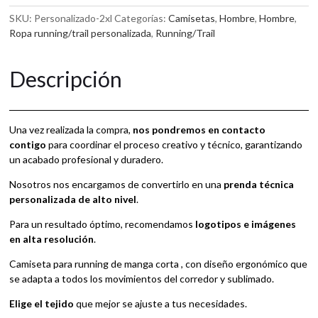
manga
e
corta
r
SKU:
Personalizado-2xl
Categorías:
Camisetas
,
Hombre
,
Hombre
,
personalizada
n
Ropa running/trail personalizada
,
Running/Trail
cantidad
a
t
Descripción
i
v
e
:
Una vez realizada la compra,
nos pondremos en contacto
contigo
para coordinar el proceso creativo y técnico, garantizando
un acabado profesional y duradero.
Nosotros nos encargamos de convertirlo en una
prenda técnica
personalizada de alto nivel
.
Para un resultado óptimo, recomendamos
logotipos e imágenes
en alta resolución
.
Camiseta para running de manga corta , con diseño ergonómico que
se adapta a todos los movimientos del corredor y sublimado.
Elige el tejido
que mejor se ajuste a tus necesidades.