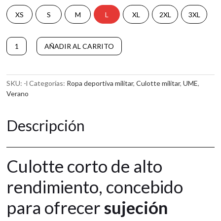
XS
S
M
L
XL
2XL
3XL
CULOTTE
AÑADIR AL CARRITO
CORTO
A
UME
l
2.0
t
cantidad
SKU:
-l
Categorías:
Ropa deportiva militar
,
Culotte militar
,
UME
,
e
Verano
r
n
a
Descripción
t
i
v
e
Culotte corto de alto
:
rendimiento, concebido
para ofrecer
sujeción