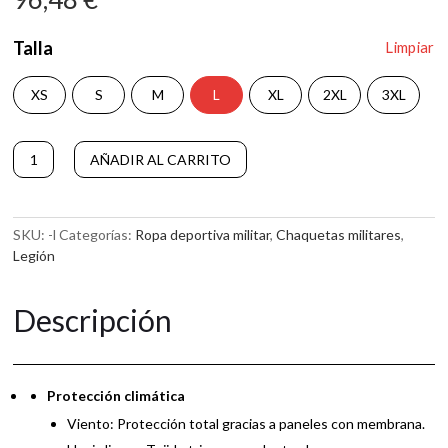
Talla
Limpiar
XS
S
M
L
XL
2XL
3XL
Chaqueta
AÑADIR AL CARRITO
LEGION
A
Camu
l
cantidad
t
SKU:
-l
Categorías:
Ropa deportiva militar
,
Chaquetas militares
,
e
Legión
r
n
a
Descripción
t
i
v
e
Protección climática
:
Viento: Protección total gracias a paneles con membrana.