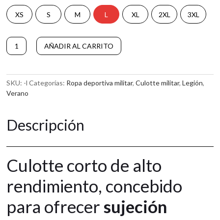
XS
S
M
L
XL
2XL
3XL
CULOTTE
AÑADIR AL CARRITO
CORTO
A
LEGION
l
2.0
t
cantidad
SKU:
-l
Categorías:
Ropa deportiva militar
,
Culotte militar
,
Legión
,
e
Verano
r
n
a
Descripción
t
i
v
e
Culotte corto de alto
:
rendimiento, concebido
para ofrecer
sujeción