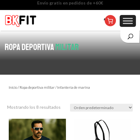
Cambio de talla incluido, excepto en personalizados
ROPA DEPORTIVA
MILITAR
Inicio
/
Ropa deportiva militar
/ Infantería de marina
Mostrando los 8 resultados