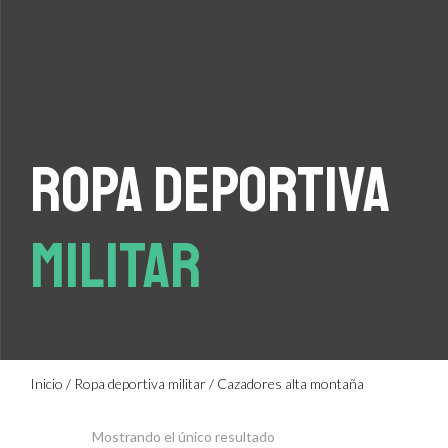
ROPA DEPORTIVA
MILITAR
Inicio
/
Ropa deportiva militar
/ Cazadores alta montaña
Mostrando el único resultado