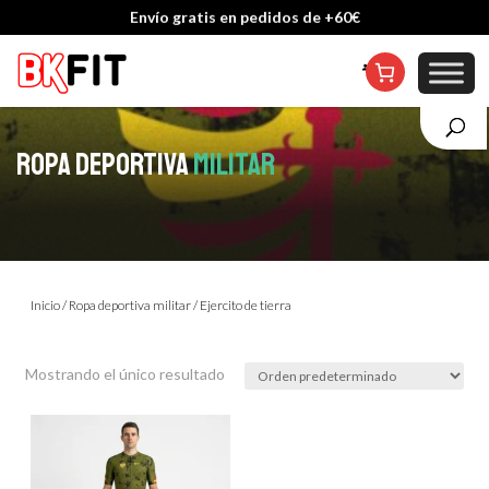
Envío gratis en pedidos de +60€
Cambio de talla incluido, excepto en personalizados
ROPA DEPORTIVA
MILITAR
Inicio
/
Ropa deportiva militar
/ Ejercito de tierra
Mostrando el único resultado